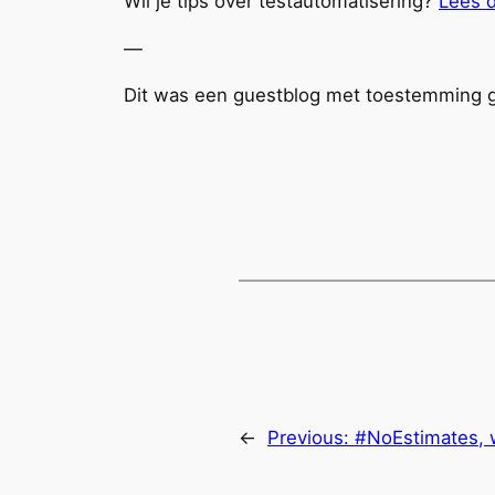
Wil je tips over testautomatisering?
Lees d
—
Dit was een guestblog met toestemming g
←
Previous:
#NoEstimates, 