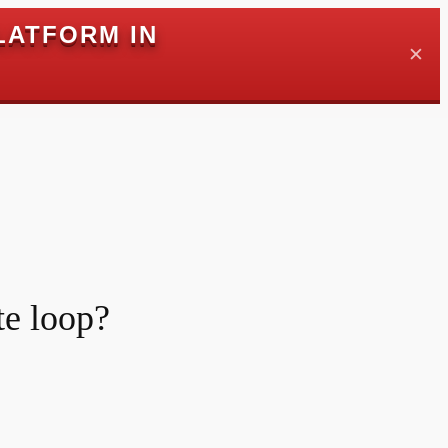
LATFORM IN
✕
te loop?