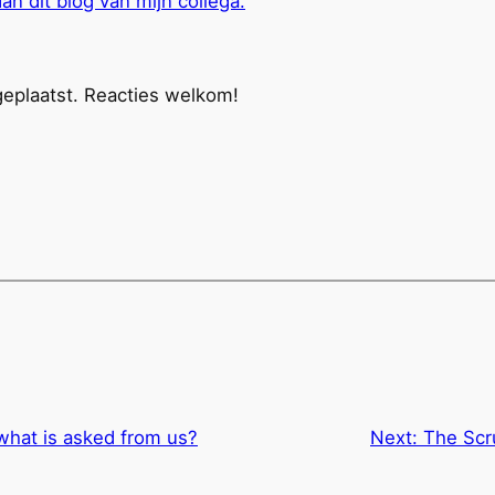
an dit blog van mijn collega.
eplaatst. Reacties welkom!
what is asked from us?
Next:
The Scr