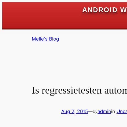
ANDROID W
Skip
Melle's Blog
to
content
Is regressietesten autom
Aug 2, 2015
—
admin
in
Unca
by