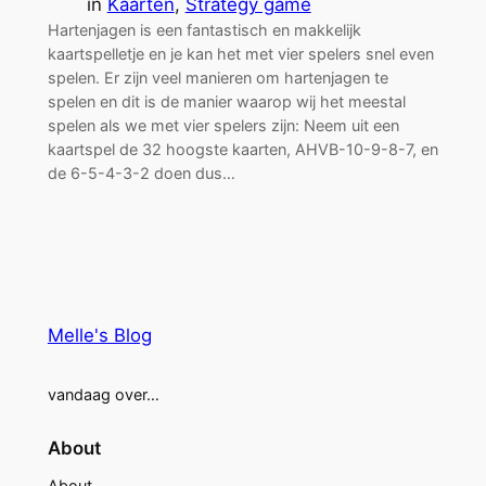
in
Kaarten
, 
Strategy game
Hartenjagen is een fantastisch en makkelijk
kaartspelletje en je kan het met vier spelers snel even
spelen. Er zijn veel manieren om hartenjagen te
spelen en dit is de manier waarop wij het meestal
spelen als we met vier spelers zijn: Neem uit een
kaartspel de 32 hoogste kaarten, AHVB-10-9-8-7, en
de 6-5-4-3-2 doen dus…
Melle's Blog
vandaag over…
About
About