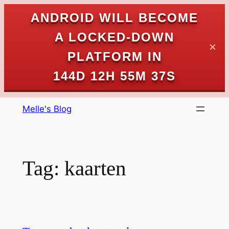
ANDROID WILL BECOME
A LOCKED-DOWN
✕
PLATFORM IN
144D 12H 55M 37S
Skip
Melle's Blog
to
content
Tag:
kaarten