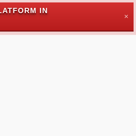
LATFORM IN
✕