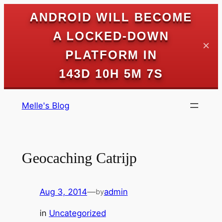
ANDROID WILL BECOME
A LOCKED-DOWN
✕
PLATFORM IN
143D 10H 5M 7S
Skip
Melle's Blog
to
content
Geocaching Catrijp
Aug 3, 2014
—
admin
by
in
Uncategorized