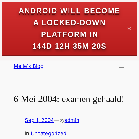
ANDROID WILL BECOME
A LOCKED-DOWN
✕
PLATFORM IN
144D 12H 35M 19S
Skip
Melle's Blog
to
content
6 Mei 2004: examen gehaald!
Sep 1, 2004
—
admin
by
in
Uncategorized