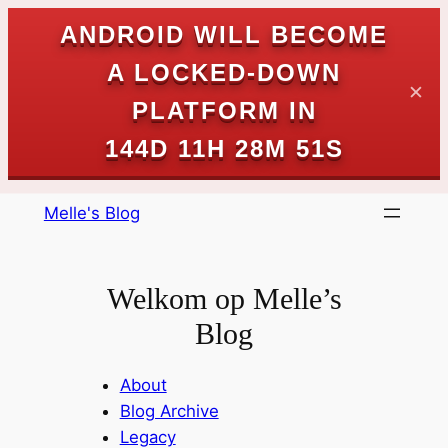
ANDROID WILL BECOME
A LOCKED-DOWN
✕
PLATFORM IN
144D 11H 28M 51S
Skip
Melle's Blog
to
content
Welkom op Melle’s
Blog
About
Blog Archive
Legacy