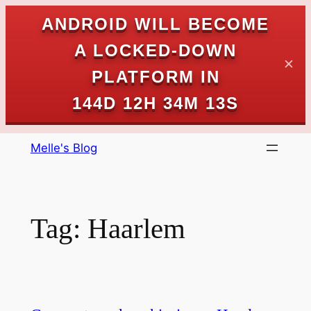
ANDROID WILL BECOME
A LOCKED-DOWN
✕
PLATFORM IN
144D 12H 34M 13S
Skip
Melle's Blog
to
content
Tag:
Haarlem