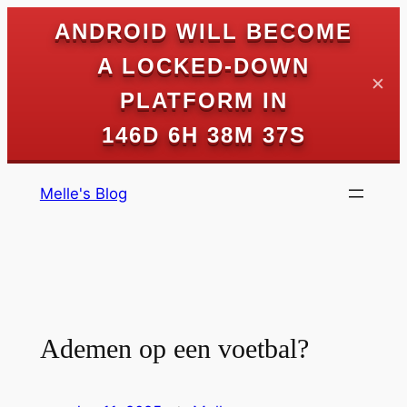
ANDROID WILL BECOME
A LOCKED-DOWN
✕
PLATFORM IN
146D 6H 38M 37S
Skip
Melle's Blog
to
content
Ademen op een voetbal?